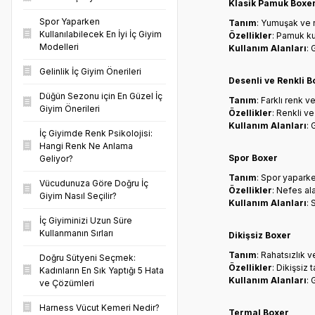
Klasik Pamuk Boxe
Spor Yaparken
Tanım
: Yumuşak ve n
Kullanılabilecek En İyi İç Giyim
Özellikler
: Pamuk ku
Modelleri
Kullanım Alanları
: 
Gelinlik İç Giyim Önerileri
Desenli ve Renkli B
Düğün Sezonu için En Güzel İç
Tanım
: Farklı renk 
Giyim Önerileri
Özellikler
: Renkli v
Kullanım Alanları
: 
İç Giyimde Renk Psikolojisi:
Hangi Renk Ne Anlama
Spor Boxer
Geliyor?
Tanım
: Spor yaparke
Vücudunuza Göre Doğru İç
Özellikler
: Nefes al
Giyim Nasıl Seçilir?
Kullanım Alanları
: 
İç Giyiminizi Uzun Süre
Kullanmanın Sırları
Dikişsiz Boxer
Tanım
: Rahatsızlık 
Doğru Sütyeni Seçmek:
Özellikler
: Dikişsiz 
Kadınların En Sık Yaptığı 5 Hata
Kullanım Alanları
: 
ve Çözümleri
Harness Vücut Kemeri Nedir?
Termal Boxer