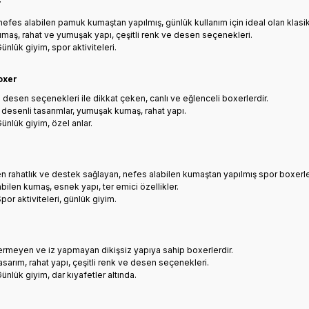
r
efes alabilen pamuk kumaştan yapılmış, günlük kullanım için ideal olan klasik
maş, rahat ve yumuşak yapı, çeşitli renk ve desen seçenekleri.
Günlük giyim, spor aktiviteleri.
oxer
ve desen seçenekleri ile dikkat çeken, canlı ve eğlenceli boxerlerdir.
e desenli tasarımlar, yumuşak kumaş, rahat yapı.
Günlük giyim, özel anlar.
n rahatlık ve destek sağlayan, nefes alabilen kumaştan yapılmış spor boxerle
abilen kumaş, esnek yapı, ter emici özellikler.
Spor aktiviteleri, günlük giyim.
vermeyen ve iz yapmayan dikişsiz yapıya sahip boxerlerdir.
tasarım, rahat yapı, çeşitli renk ve desen seçenekleri.
Günlük giyim, dar kıyafetler altında.