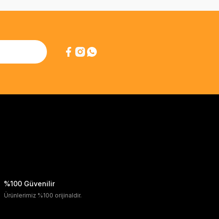
%100 Güvenilir
Ürünlerimiz %100 orijinaldir.