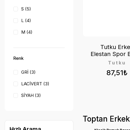
İLKE İÇ GİYİM (1)
S (5)
KOTA TEKSTİL (1)
L (4)
LAYZA FORM (1)
M (4)
MENBOX (1)
XL (4)
Tutku Erk
NBB İÇ GİYİM (1)
Elestan Spor 
XXL (4)
Renk
SEZON SONU
Tutku
ÜRÜNLER (1)
3XL (1)
87,51₺
GRİ (3)
LACİVERT (3)
SİYAH (3)
BEYAZ (2)
Toptan Erkek
BORDO (2)
Hızlı Arama