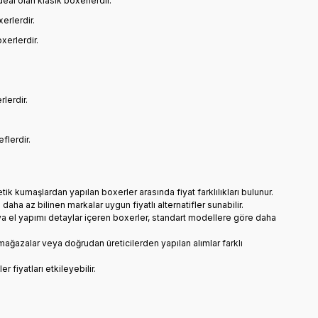
eal olan klasik boxerlerdir.
erlerdir.
xerlerdir.
lerdir.
flerdir.
etik kumaşlardan yapılan boxerler arasında fiyat farklılıkları bulunur.
 daha az bilinen markalar uygun fiyatlı alternatifler sunabilir.
r veya el yapımı detaylar içeren boxerler, standart modellere göre daha
sel mağazalar veya doğrudan üreticilerden yapılan alımlar farklı
r fiyatları etkileyebilir.