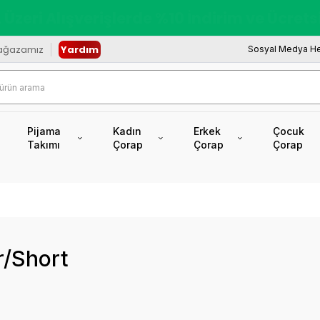
redi Kartına Vade Farksız +6 Taksit İmkâ
ağazamız
Yardım
Sosyal Medya He
Pijama
Kadın
Erkek
Çocuk
Takımı
Çorap
Çorap
Çorap
r/Short