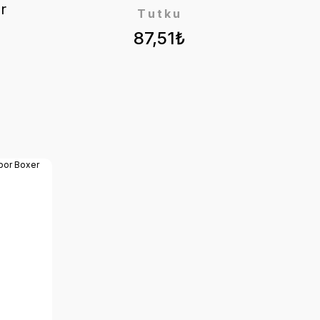
r
Tutku
87,51₺