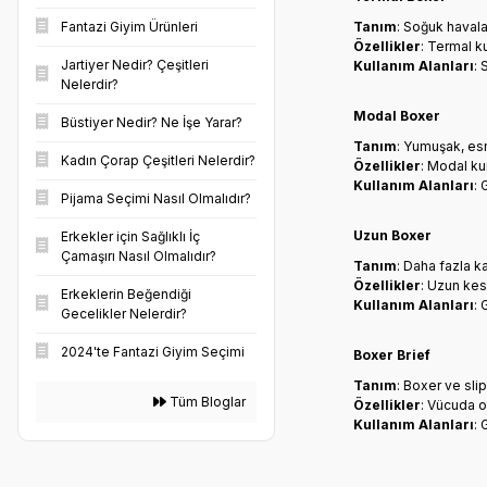
Fantazi Giyim Ürünleri
Tanım
: Soğuk havala
Özellikler
: Termal k
Jartiyer Nedir? Çeşitleri
Kullanım Alanları
: 
Nelerdir?
Modal Boxer
Büstiyer Nedir? Ne İşe Yarar?
Tanım
: Yumuşak, esn
Kadın Çorap Çeşitleri Nelerdir?
Özellikler
: Modal ku
Kullanım Alanları
: 
Pijama Seçimi Nasıl Olmalıdır?
Uzun Boxer
Erkekler için Sağlıklı İç
Çamaşırı Nasıl Olmalıdır?
Tanım
: Daha fazla k
Özellikler
: Uzun kes
Erkeklerin Beğendiği
Kullanım Alanları
: 
Gecelikler Nelerdir?
2024'te Fantazi Giyim Seçimi
Boxer Brief
Tanım
: Boxer ve sli
Tüm Bloglar
Özellikler
: Vücuda o
Kullanım Alanları
: 