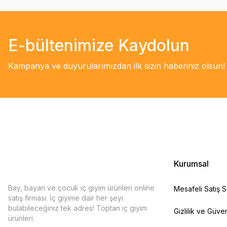
E-bültenimize Kaydolun
Kampanya ve duyurularımızdan ilk sizin haberiniz olsun!
Kurumsal
Bay, bayan ve çocuk iç giyim ürünleri online
Mesafeli Satış 
satış firması. İç giyime dair her şeyi
bulabileceğiniz tek adres! Toptan iç giyim
Gizlilik ve Güven
ürünleri.