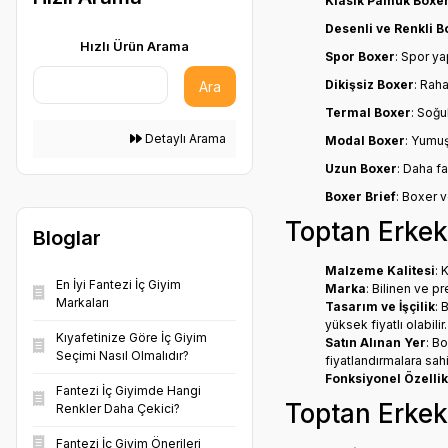
FÜME (2)
Klasik Pamuk Boxe
Desenli ve Renkli B
HAVACI MAVİ (1)
Hızlı Ürün Arama
Spor Boxer
: Spor ya
KOMBİN (1)
Dikişsiz Boxer
: Rah
Ara
Termal Boxer
: Soğu
KRŞ (RENK) (1)
Detaylı Arama
Modal Boxer
: Yumuş
Uzun Boxer
: Daha f
Boxer Brief
: Boxer v
Toptan Erkek 
Bloglar
Malzeme Kalitesi
: 
En İyi Fantezi İç Giyim
Marka
: Bilinen ve pr
Markaları
Tasarım ve İşçilik
: 
yüksek fiyatlı olabilir.
Kıyafetinize Göre İç Giyim
Satın Alınan Yer
: Bo
Seçimi Nasıl Olmalıdır?
fiyatlandırmalara sahip
Fonksiyonel Özellik
Fantezi İç Giyimde Hangi
Toptan Erkek 
Renkler Daha Çekici?
Fantezi İç Giyim Önerileri