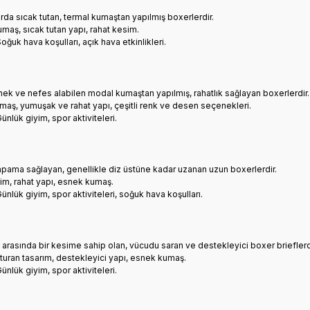
rda sıcak tutan, termal kumaştan yapılmış boxerlerdir.
umaş, sıcak tutan yapı, rahat kesim.
Soğuk hava koşulları, açık hava etkinlikleri.
ek ve nefes alabilen modal kumaştan yapılmış, rahatlık sağlayan boxerlerdir.
maş, yumuşak ve rahat yapı, çeşitli renk ve desen seçenekleri.
Günlük giyim, spor aktiviteleri.
apama sağlayan, genellikle diz üstüne kadar uzanan uzun boxerlerdir.
im, rahat yapı, esnek kumaş.
Günlük giyim, spor aktiviteleri, soğuk hava koşulları.
p arasında bir kesime sahip olan, vücudu saran ve destekleyici boxer brieflerd
turan tasarım, destekleyici yapı, esnek kumaş.
Günlük giyim, spor aktiviteleri.