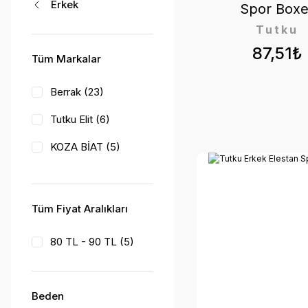
Erkek
Spor Boxe
Tutku
87,51₺
Tüm Markalar
Berrak (23)
Tutku Elit (6)
KOZA BİAT (5)
Tutku (5)
BOXXO (3)
Tüm Fiyat Aralıkları
Seher Yıldızı (3)
80 TL - 90 TL (5)
ZENURA (2)
DONJOY (1)
Beden