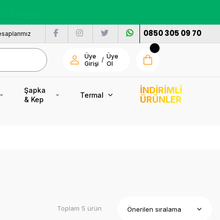
nı
0850 305 09 70
saplarımız
Üye
Üye
/
Girişi
Ol
İNDİRİMLİ
Şapka
Termal
ÜRÜNLER
& Kep
Toplam 5 ürün