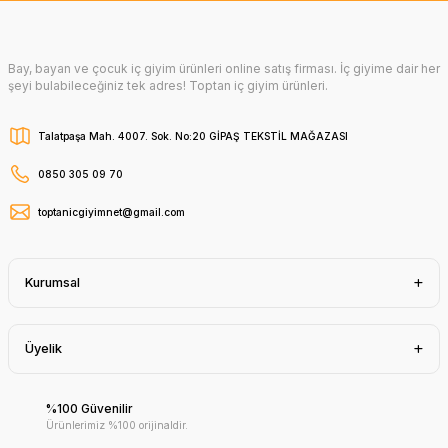
Bay, bayan ve çocuk iç giyim ürünleri online satış firması. İç giyime dair her
şeyi bulabileceğiniz tek adres! Toptan iç giyim ürünleri.
Talatpaşa Mah. 4007. Sok. No:20 GİPAŞ TEKSTİL MAĞAZASI
0850 305 09 70
toptanicgiyimnet@gmail.com
Kurumsal
Üyelik
%100 Güvenilir
Ürünlerimiz %100 orijinaldir.