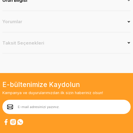
Ürün Bilgisi
Yorumlar
Taksit Seçenekleri
E-bültenimize Kaydolun
Kampanya ve duyurularımızdan ilk sizin haberiniz olsun!