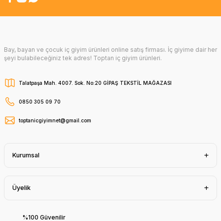
Bay, bayan ve çocuk iç giyim ürünleri online satış firması. İç giyime dair her
şeyi bulabileceğiniz tek adres! Toptan iç giyim ürünleri.
Talatpaşa Mah. 4007. Sok. No:20 GİPAŞ TEKSTİL MAĞAZASI
0850 305 09 70
toptanicgiyimnet@gmail.com
Kurumsal
Üyelik
%100 Güvenilir