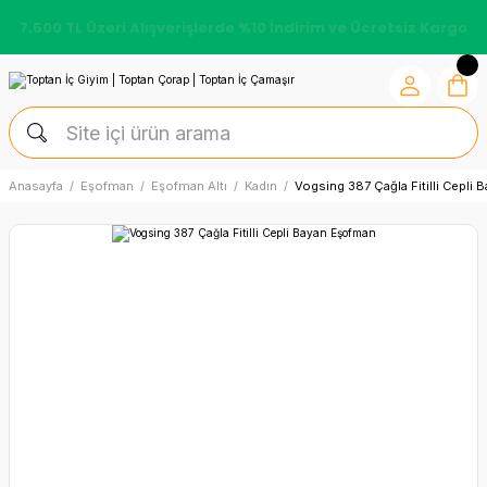
7.500 TL Üzeri Alışverişlerde %10 İndirim ve Ücretsiz Kargo
Anasayfa
Eşofman
Eşofman Altı
Kadın
Vogsing 387 Çağla Fitilli Cepli