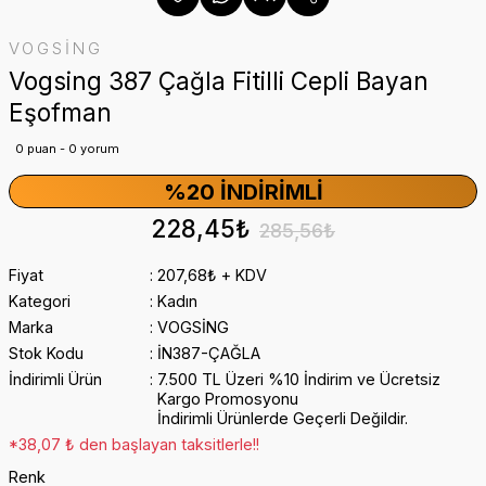
VOGSİNG
Vogsing 387 Çağla Fitilli Cepli Bayan
Eşofman
0 puan - 0 yorum
%20 İNDIRIMLI
228,45₺
285,56₺
Fiyat
207,68₺ + KDV
Kategori
Kadın
Marka
VOGSİNG
Stok Kodu
İN387-ÇAĞLA
İndirimli Ürün
7.500 TL Üzeri %10 İndirim ve Ücretsiz
Kargo Promosyonu
İndirimli Ürünlerde Geçerli Değildir.
*38,07 ₺ den başlayan taksitlerle!!
Renk