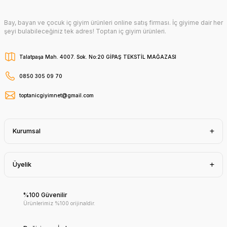
Bay, bayan ve çocuk iç giyim ürünleri online satış firması. İç giyime dair her
şeyi bulabileceğiniz tek adres! Toptan iç giyim ürünleri.
Talatpaşa Mah. 4007. Sok. No:20 GİPAŞ TEKSTİL MAĞAZASI
0850 305 09 70
toptanicgiyimnet@gmail.com
Kurumsal
Üyelik
%100 Güvenilir
Ürünlerimiz %100 orijinaldir.