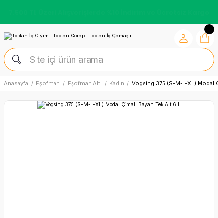
7.500 TL Üzeri Alışverişlerde %10 İndirim ve Ücretsiz Kargo
Anasayfa
Eşofman
Eşofman Altı
Kadın
Vogsing 375 (S-M-L-XL) Modal Çi