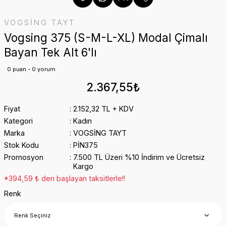
VOGSİNG TAYT
Vogsing 375 (S-M-L-XL) Modal Çimalı
Bayan Tek Alt 6'lı
0 puan - 0 yorum
2.367,55₺
Fiyat
2.152,32 TL + KDV
Kategori
Kadın
Marka
VOGSİNG TAYT
Stok Kodu
PİN375
Promosyon
7.500 TL Üzeri %10 İndirim ve Ücretsiz
Kargo
*394,59 ₺ den başlayan taksitlerle!!
Renk