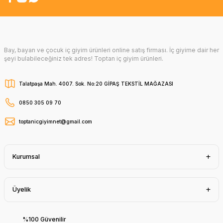
Bay, bayan ve çocuk iç giyim ürünleri online satış firması. İç giyime dair her
şeyi bulabileceğiniz tek adres! Toptan iç giyim ürünleri.
Talatpaşa Mah. 4007. Sok. No:20 GİPAŞ TEKSTİL MAĞAZASI
0850 305 09 70
toptanicgiyimnet@gmail.com
Kurumsal
Üyelik
%100 Güvenilir