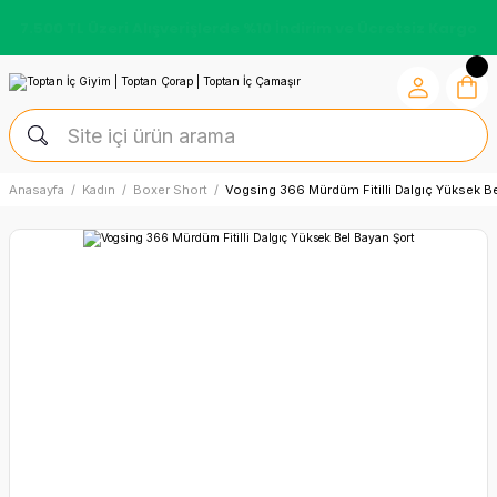
7.500 TL Üzeri Alışverişlerde %10 İndirim ve Ücretsiz Kargo
Anasayfa
Kadın
Boxer Short
Vogsing 366 Mürdüm Fitilli Dalgıç Yüksek Be