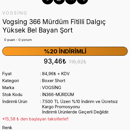
VOGSİNG
Vogsing 366 Mürdüm Fitilli Dalgıç
Yüksek Bel Bayan Şort
0 puan - 0 yorum
%20 İNDIRIMLI
93,46₺
116,82₺
Fiyat
84,96₺ + KDV
Kategori
Boxer Short
Marka
VOGSİNG
Stok Kodu
İN366-MÜRDÜM
İndirimli Ürün
7.500 TL Üzeri %10 İndirim ve Ücretsiz
Kargo Promosyonu
İndirimli Ürünlerde Geçerli Değildir.
*15,58 ₺ den başlayan taksitlerle!!
Renk