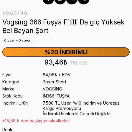
VOGSİNG
Vogsing 366 Fuşya Fitilli Dalgıç Yüksek
Bel Bayan Şort
0 puan - 0 yorum
%20 İNDIRIMLI
93,46₺
116,82₺
Fiyat
84,96₺ + KDV
Kategori
Boxer Short
Marka
VOGSİNG
Stok Kodu
İN366-FUŞYA
İndirimli Ürün
7.500 TL Üzeri %10 İndirim ve Ücretsiz
Kargo Promosyonu
İndirimli Ürünlerde Geçerli Değildir.
*15,58 ₺ den başlayan taksitlerle!!
Renk