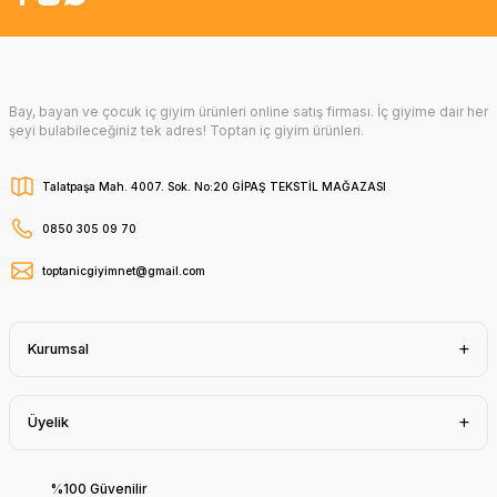
Bay, bayan ve çocuk iç giyim ürünleri online satış firması. İç giyime dair her
şeyi bulabileceğiniz tek adres! Toptan iç giyim ürünleri.
Talatpaşa Mah. 4007. Sok. No:20 GİPAŞ TEKSTİL MAĞAZASI
0850 305 09 70
toptanicgiyimnet@gmail.com
Kurumsal
Üyelik
%100 Güvenilir