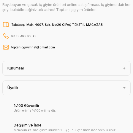
Bay, bayan ve çocuk iç giyim ürünleri online satış firması. İç giyime dair her
şeyi bulabileceğiniz tek adres! Toptan iç giyim ürünleri.
Talatpaşa Mah. 4007. Sok. No:20 GİPAŞ TEKSTİL MAĞAZASI
0850 305 09 70
toptanicgiyimnet@gmail.com
Kurumsal
Üyelik
%100 Güvenilir
Ürünlerimiz %100 orijinaldir.
Değişim ve İade
Memnun kalmadığınız ürünleri 15 iş günü içerisinde iade edebilirsiniz.