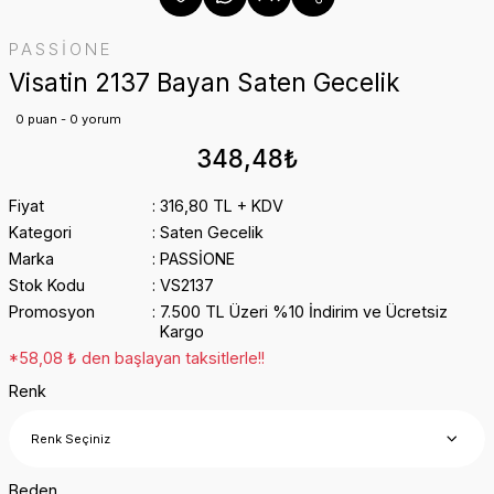
PASSİONE
Visatin 2137 Bayan Saten Gecelik
0 puan - 0 yorum
348,48₺
Fiyat
316,80 TL + KDV
Kategori
Saten Gecelik
Marka
PASSİONE
Stok Kodu
VS2137
Promosyon
7.500 TL Üzeri %10 İndirim ve Ücretsiz
Kargo
*58,08 ₺ den başlayan taksitlerle!!
Renk
Beden