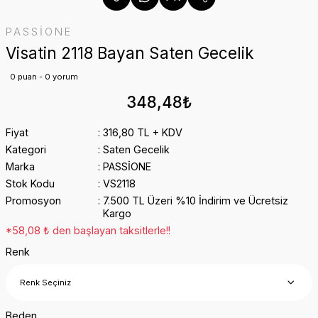
PASSİONE
Visatin 2118 Bayan Saten Gecelik
0 puan - 0 yorum
348,48₺
Fiyat
316,80 TL + KDV
Kategori
Saten Gecelik
Marka
PASSİONE
Stok Kodu
VS2118
Promosyon
7.500 TL Üzeri %10 İndirim ve Ücretsiz
Kargo
*58,08 ₺ den başlayan taksitlerle!!
Renk
Beden