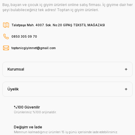
Bay, bayan ve çocuk iç giyim ürünleri online satış firması. İç giyime dair her
şeyi bulabileceğiniz tek adres! Toptan iç giyim ürünleri.
Talatpaşa Mah. 4007. Sok. No:20 GİPAŞ TEKSTİL MAĞAZASI
0850 305 09 70
toptanicgiyimnet@gmail.com
Kurumsal
Üyelik
%100 Güvenilir
Ürünlerimiz %100 orijinaldir.
Değişim ve İade
Memnun kalmadığınız ürünleri 15 iş günü içerisinde iade edebilirsiniz.