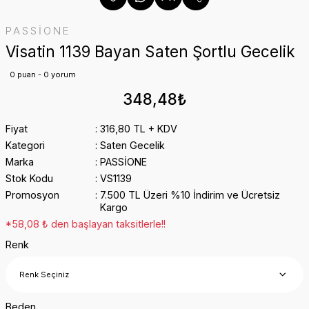
PASSİONE
Visatin 1139 Bayan Saten Şortlu Gecelik
0 puan - 0 yorum
348,48₺
Fiyat
316,80 TL + KDV
Kategori
Saten Gecelik
Marka
PASSİONE
Stok Kodu
VS1139
Promosyon
7.500 TL Üzeri %10 İndirim ve Ücretsiz
Kargo
*58,08 ₺ den başlayan taksitlerle!!
Renk
Beden