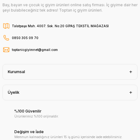
Bay, bayan ve çocuk iç giyim ürünleri online satış firması. İç giyime dair her
şeyi bulabileceğiniz tek adres! Toptan iç giyim ürünleri.
Talatpaşa Mah. 4007. Sok. No:20 GİPAŞ TEKSTİL MAĞAZASI
0850 305 09 70
toptanicgiyimnet@gmail.com
Kurumsal
Üyelik
%100 Güvenilir
Ürünlerimiz %100 orijinaldir.
Değişim ve İade
Memnun kalmadığınız ürünleri 15 iş günü içerisinde iade edebilirsiniz.