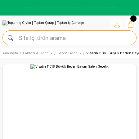
Kredi Kartına Vade Farksız +6 Taksit İmkânı
Anasayfa
Fantazi & Gecelik
Saten Gecelik
Visatin 11016 Büyük Beden Bay