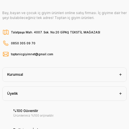
Bay, bayan ve çocuk iç giyim ürünleri online satış firması. İç giyime dair her
şeyi bulabileceğiniz tek adres! Toptan iç giyim ürünleri.
Talatpaşa Mah. 4007. Sok. No:20 GİPAŞ TEKSTİL MAĞAZASI
0850 305 09 70
toptanicgiyimnet@gmail.com
Kurumsal
Üyelik
%100 Güvenilir
Ürünlerimiz %100 orijinaldir.