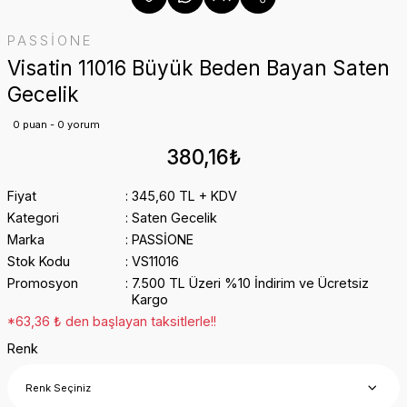
PASSİONE
Visatin 11016 Büyük Beden Bayan Saten
Gecelik
0 puan - 0 yorum
380,16₺
Fiyat
345,60 TL + KDV
Kategori
Saten Gecelik
Marka
PASSİONE
Stok Kodu
VS11016
Promosyon
7.500 TL Üzeri %10 İndirim ve Ücretsiz
Kargo
*63,36 ₺ den başlayan taksitlerle!!
Renk