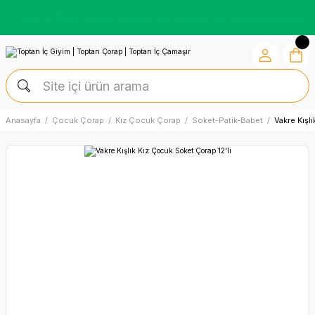
Kredi Kartına Vade Farksız +6 Taksit İmkânı
Anasayfa
Çocuk Çorap
Kız Çocuk Çorap
Soket-Patik-Babet
Vakre Kışl