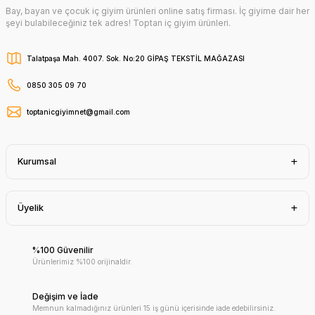
Bay, bayan ve çocuk iç giyim ürünleri online satış firması. İç giyime dair her
şeyi bulabileceğiniz tek adres! Toptan iç giyim ürünleri.
Talatpaşa Mah. 4007. Sok. No:20 GİPAŞ TEKSTİL MAĞAZASI
0850 305 09 70
toptanicgiyimnet@gmail.com
Kurumsal
Üyelik
%100 Güvenilir
Ürünlerimiz %100 orijinaldir.
Değişim ve İade
Memnun kalmadığınız ürünleri 15 iş günü içerisinde iade edebilirsiniz.