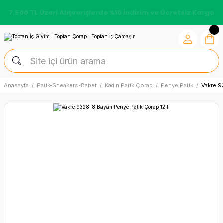
7.500 TL Üzeri Alışverişlerde %10 İndirim ve Ücretsiz Kargo
Anasayfa
Patik-Sneakers-Babet
Kadın Patik Çorap
Penye Patik
Vakre 9