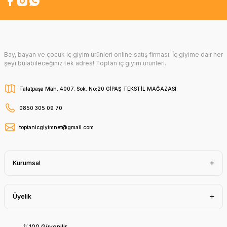
Bay, bayan ve çocuk iç giyim ürünleri online satış firması. İç giyime dair her
şeyi bulabileceğiniz tek adres! Toptan iç giyim ürünleri.
Talatpaşa Mah. 4007. Sok. No:20 GİPAŞ TEKSTİL MAĞAZASI
0850 305 09 70
toptanicgiyimnet@gmail.com
Kurumsal
Üyelik
%100 Güvenilir