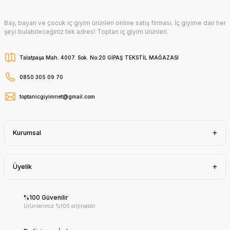
Bay, bayan ve çocuk iç giyim ürünleri online satış firması. İç giyime dair her
şeyi bulabileceğiniz tek adres! Toptan iç giyim ürünleri.
Talatpaşa Mah. 4007. Sok. No:20 GİPAŞ TEKSTİL MAĞAZASI
0850 305 09 70
toptanicgiyimnet@gmail.com
Kurumsal
Üyelik
%100 Güvenilir
Ürünlerimiz %100 orijinaldir.