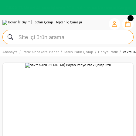
Kredi Kartına Vade Farksız +6 Taksit İmkânı
Anasayfa
Patik-Sneakers-Babet
Kadın Patik Çorap
Penye Patik
Vakre 9