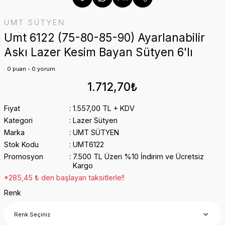
UMT SÜTYEN
Umt 6122 (75-80-85-90) Ayarlanabilir
Askı Lazer Kesim Bayan Sütyen 6'lı
0 puan - 0 yorum
1.712,70₺
Fiyat
1.557,00 TL + KDV
Kategori
Lazer Sütyen
Marka
UMT SÜTYEN
Stok Kodu
UMT6122
Promosyon
7.500 TL Üzeri %10 İndirim ve Ücretsiz
Kargo
*285,45 ₺ den başlayan taksitlerle!!
Renk