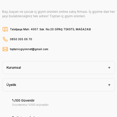
Bay, bayan ve çocuk iç giyim ürünleri online satış firması. İç giyime dair her
şeyi bulabileceğiniz tek adres! Toptan iç giyim ürünleri.
Talatpaşa Mah. 4007. Sok. No:20 GİPAŞ TEKSTİL MAĞAZASI
0850 305 09 70
toptanicgiyimnet@gmail.com
Kurumsal
Üyelik
%100 Güvenilir
Ürünlerimiz %100 orijinaldir.