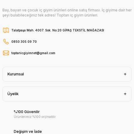
Bay, bayan ve çocuk iç giyim ürünleri online satış firması. İç giyime dair her
şeyi bulabileceğiniz tek adres! Toptan iç giyim ürünleri.
Talatpaşa Mah. 4007. Sok. No:20 GİPAŞ TEKSTİL MAĞAZASI
0850 305 09 70
toptanicgiyimnet@gmail.com
Kurumsal
Üyelik
%100 Güvenilir
Ürünlerimiz %100 orijinaldir.
Değişim ve İade