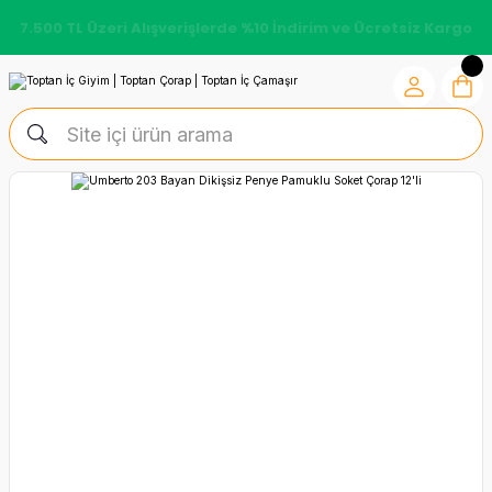
7.500 TL Üzeri Alışverişlerde %10 İndirim ve Ücretsiz Kargo