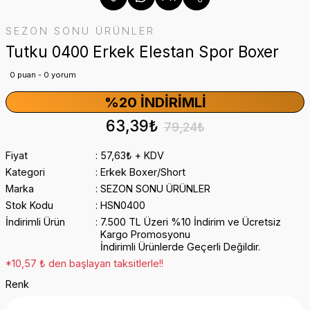
SEZON SONU ÜRÜNLER
Tutku 0400 Erkek Elestan Spor Boxer
0 puan - 0 yorum
%20 İNDIRIMLI
63,39₺
79,24₺
Fiyat
57,63₺ + KDV
Kategori
Erkek Boxer/Short
Marka
SEZON SONU ÜRÜNLER
Stok Kodu
HSN0400
İndirimli Ürün
7.500 TL Üzeri %10 İndirim ve Ücretsiz
Kargo Promosyonu
İndirimli Ürünlerde Geçerli Değildir.
*10,57 ₺ den başlayan taksitlerle!!
Renk