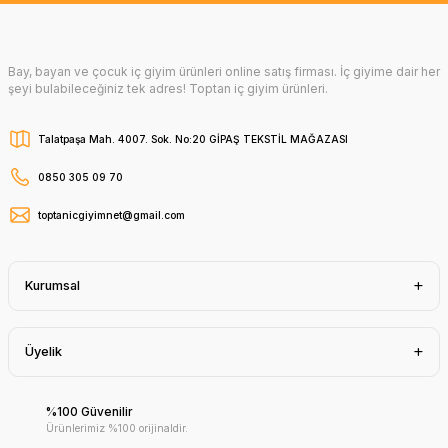
Bay, bayan ve çocuk iç giyim ürünleri online satış firması. İç giyime dair her
şeyi bulabileceğiniz tek adres! Toptan iç giyim ürünleri.
Talatpaşa Mah. 4007. Sok. No:20 GİPAŞ TEKSTİL MAĞAZASI
0850 305 09 70
toptanicgiyimnet@gmail.com
Kurumsal
Üyelik
%100 Güvenilir
Ürünlerimiz %100 orijinaldir.