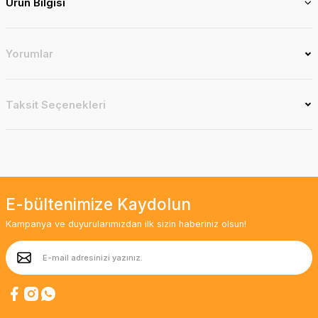
Ürün Bilgisi
Yorumlar
Taksit Seçenekleri
E-bültenimize Kaydolun
Kampanya ve duyurularımızdan ilk sizin haberiniz olsun!