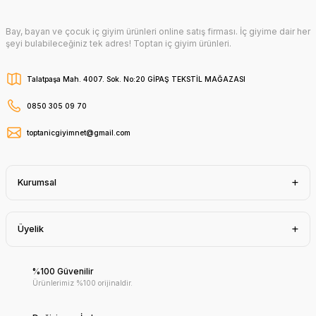
Bay, bayan ve çocuk iç giyim ürünleri online satış firması. İç giyime dair her
şeyi bulabileceğiniz tek adres! Toptan iç giyim ürünleri.
Talatpaşa Mah. 4007. Sok. No:20 GİPAŞ TEKSTİL MAĞAZASI
0850 305 09 70
toptanicgiyimnet@gmail.com
Kurumsal
Üyelik
%100 Güvenilir
Ürünlerimiz %100 orijinaldir.