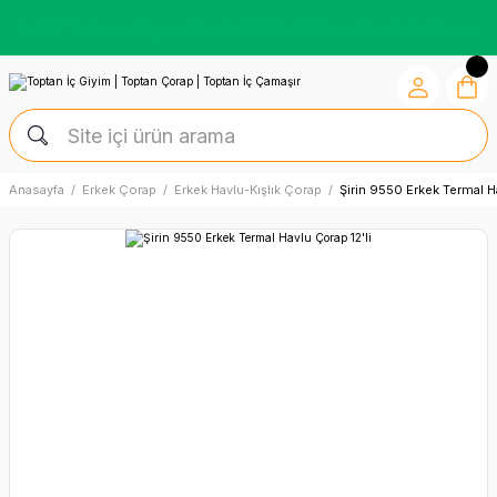
Kredi Kartına Vade Farksız +6 Taksit İmkânı
Anasayfa
Erkek Çorap
Erkek Havlu-Kışlık Çorap
Şirin 9550 Erkek Termal Ha