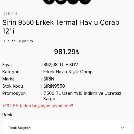
ŞİRİN
Şirin 9550 Erkek Termal Havlu Çorap
12'li
0 puan - 0 yorum
981,29₺
Fiyat
892,08 TL + KDV
Kategori
Erkek Havlu-Kışlık Çorap
Marka
ŞİRİN
Stok Kodu
ŞİRİN9550
Promosyon
7.500 TL Üzeri %10 İndirim ve Ücretsiz
Kargo
*163,55 ₺ den başlayan taksitlerle!!
Renk