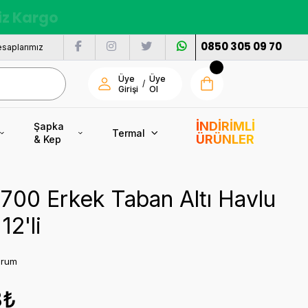
siz Kargo
0850 305 09 70
saplarımız
Üye
Üye
/
Girişi
Ol
İNDİRİMLİ
Şapka
Termal
ÜRÜNLER
& Kep
8700 Erkek Taban Altı Havlu
12'li
orum
3₺