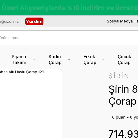
 Üzeri Alışverişlerde %10 İndirim ve Ücret
ağazamız
Yardım
Sosyal Medya He
Pijama
Kadın
Erkek
Çocuk
Takımı
Çorap
Çorap
Çorap
ŞİRİN
Şirin 
Çorap 
0 puan - 0 y
714,9