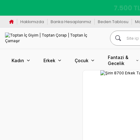
7.500 TL
Hakkımızda
Banka Hesaplarımız
Beden Tablosu
M
Fantazi &
Kadın
Erkek
Çocuk
Gecelik