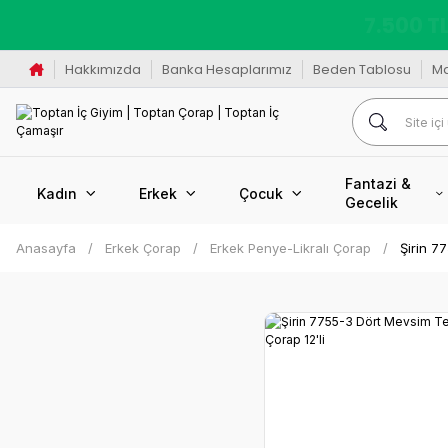
K
Hakkımızda
Banka Hesaplarımız
Beden Tablosu
M
Fantazi &
Kadın
Erkek
Çocuk
Gecelik
Anasayfa
Erkek Çorap
Erkek Penye-Likralı Çorap
Şirin 7