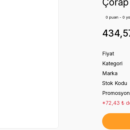
Çorap 
0 puan - 0 y
434,5
Fiyat
Kategori
Marka
Stok Kodu
Promosyon
*72,43 ₺ de