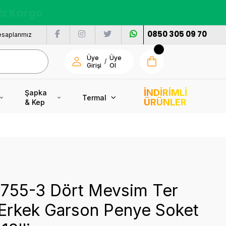
nı
0850 305 09 70
saplarımız
Üye
Üye
/
Girişi
Ol
İNDİRİMLİ
Şapka
Termal
ÜRÜNLER
& Kep
 7755-3 Dört Mevsim Ter
 Erkek Garson Penye Soket