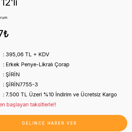
12'li
orum
7₺
395,06 TL + KDV
Erkek Penye-Likralı Çorap
ŞİRİN
ŞİRİN7755-3
7.500 TL Üzeri %10 İndirim ve Ücretsiz Kargo
n başlayan taksitlerle!!
GELİNCE HABER VER