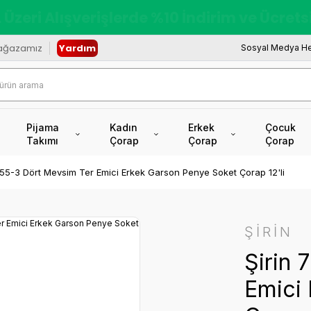
redi Kartına Vade Farksız +6 Taksit İmkâ
ağazamız
Yardım
Sosyal Medya He
Pijama
Kadın
Erkek
Çocuk
Takımı
Çorap
Çorap
Çorap
755-3 Dört Mevsim Ter Emici Erkek Garson Penye Soket Çorap 12'li
ŞİRİN
Şirin
Emici