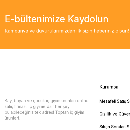
E-bültenimize Kaydolun
Kampanya ve duyurularımızdan ilk sizin haberiniz olsun!
Kurumsal
Bay, bayan ve çocuk iç giyim ürünleri online
Mesafeli Satış 
satış firması. İç giyime dair her şeyi
bulabileceğiniz tek adres! Toptan iç giyim
Gizlilik ve Güven
ürünleri.
Sıkça Sorulan S