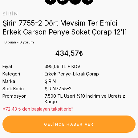
ŞİRİN
Şirin 7755-2 Dört Mevsim Ter Emici
Erkek Garson Penye Soket Çorap 12'li
0 puan - 0 yorum
434,57₺
Fiyat
395,06 TL + KDV
Kategori
Erkek Penye-Likralı Çorap
Marka
ŞİRİN
Stok Kodu
ŞİRİN7755-2
Promosyon
7.500 TL Üzeri %10 İndirim ve Ücretsiz
Kargo
*72,43 ₺ den başlayan taksitlerle!!
GELİNCE HABER VER