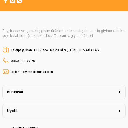
Bay, bayan ve çocuk iç giyim ürünleri online satış firması. İç giyime dair her
şeyi bulabileceğiniz tek adres! Toptan iç giyim ürünleri.
Talatpaşa Mah. 4007. Sok. No:20 GİPAŞ TEKSTİL MAĞAZASI
0850 305 09 70
toptanicgiyimnet@gmail.com
Kurumsal
Üyelik
%100 Güvenilir