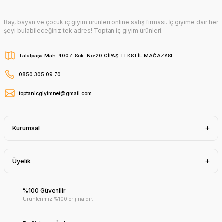
Bay, bayan ve çocuk iç giyim ürünleri online satış firması. İç giyime dair her
şeyi bulabileceğiniz tek adres! Toptan iç giyim ürünleri.
Talatpaşa Mah. 4007. Sok. No:20 GİPAŞ TEKSTİL MAĞAZASI
0850 305 09 70
toptanicgiyimnet@gmail.com
Kurumsal
Üyelik
%100 Güvenilir
Ürünlerimiz %100 orijinaldir.