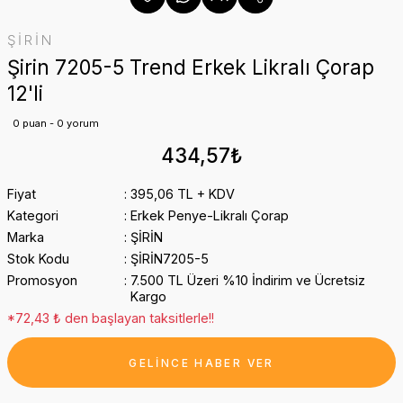
ŞİRİN
Şirin 7205-5 Trend Erkek Likralı Çorap
12'li
0 puan - 0 yorum
434,57₺
Fiyat
395,06 TL + KDV
Kategori
Erkek Penye-Likralı Çorap
Marka
ŞİRİN
Stok Kodu
ŞİRİN7205-5
Promosyon
7.500 TL Üzeri %10 İndirim ve Ücretsiz
Kargo
*72,43 ₺ den başlayan taksitlerle!!
GELİNCE HABER VER