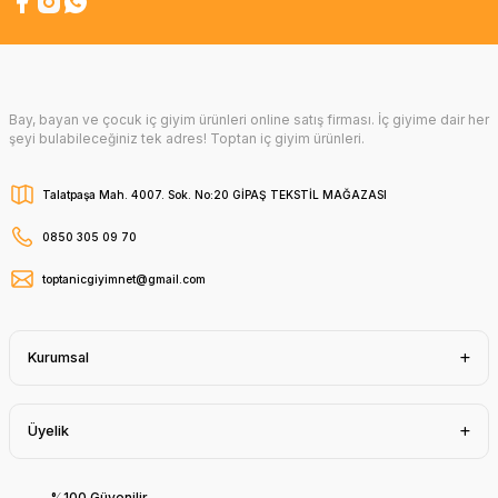
Bay, bayan ve çocuk iç giyim ürünleri online satış firması. İç giyime dair her
şeyi bulabileceğiniz tek adres! Toptan iç giyim ürünleri.
Talatpaşa Mah. 4007. Sok. No:20 GİPAŞ TEKSTİL MAĞAZASI
0850 305 09 70
toptanicgiyimnet@gmail.com
Kurumsal
Üyelik
%100 Güvenilir