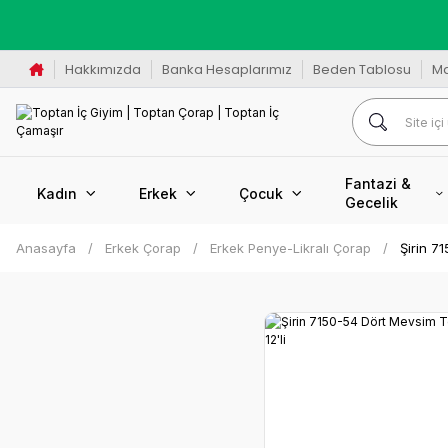
K
Hakkımızda
Banka Hesaplarımız
Beden Tablosu
M
Fantazi &
Kadın
Erkek
Çocuk
Gecelik
Anasayfa
Erkek Çorap
Erkek Penye-Likralı Çorap
Şirin 7