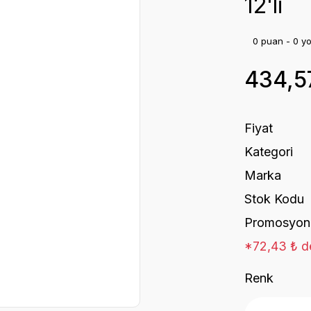
12'li
0 puan - 0 y
434,5
Fiyat
Kategori
Marka
Stok Kodu
Promosyon
*72,43 ₺ de
Renk