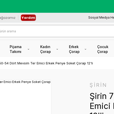
redi Kartına Vade Farksız +6 Taksit İmkâ
ağazamız
Yardım
Sosyal Medya He
Pijama
Kadın
Erkek
Çocuk
Takımı
Çorap
Çorap
Çorap
150-54 Dört Mevsim Ter Emici Erkek Penye Soket Çorap 12'li
ŞİRİN
Şirin 
Emici