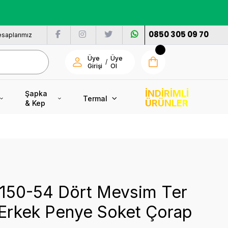
nı
0850 305 09 70
saplarımız
Üye
Üye
/
Girişi
Ol
İNDİRİMLİ
Şapka
Termal
ÜRÜNLER
& Kep
7150-54 Dört Mevsim Ter
 Erkek Penye Soket Çorap