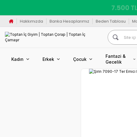
7.500 TL
Hakkımızda
Banka Hesaplarımız
Beden Tablosu
M
Fantazi &
Kadın
Erkek
Çocuk
Gecelik