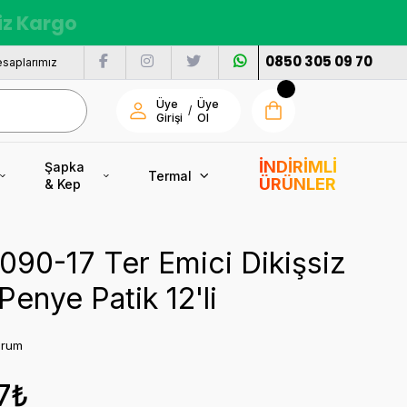
siz Kargo
0850 305 09 70
saplarımız
Üye
Üye
/
Girişi
Ol
İNDİRİMLİ
Şapka
Termal
ÜRÜNLER
& Kep
7090-17 Ter Emici Dikişsiz
Penye Patik 12'li
orum
7₺