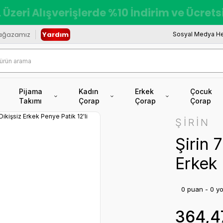
 Üzeri Alışverişlerde %10 İndirim ve Ücret
ağazamız
Yardım
Sosyal Medya He
Pijama
Kadın
Erkek
Çocuk
Takımı
Çorap
Çorap
Çorap
ŞİRİN
Şirin 
Erkek 
0 puan - 0 y
364,4