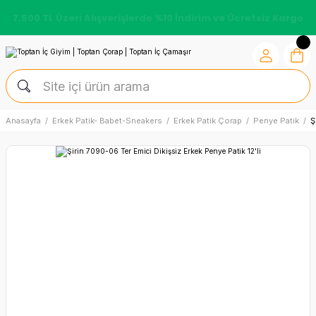
7.500 TL Üzeri Alışverişlerde %10 İndirim ve Ücretsiz Kargo
Anasayfa
Erkek Patik- Babet-Sneakers
Erkek Patik Çorap
Penye Patik
Ş