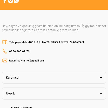
Bay, bayan ve çocuk iç giyim ürünleri online satış firması. İç giyime dair her
şeyi bulabileceğiniz tek adres! Toptan iç giyim ürünleri.
Talatpaşa Mah. 4007. Sok. No:20 GİPAŞ TEKSTİL MAĞAZASI
0850 305 09 70
toptanicgiyimnet@gmail.com
Kurumsal
Üyelik
%100 Güvenilir