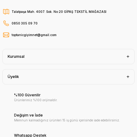
Talatpaşa Mah. 4007. Sok. No:20 GİPAŞ TEKSTİL MAĞAZASI
0850 305 09 70
toptanicgiyimnet@gmail.com
Kurumsal
Üyelik
%100 Güvenilir
Ürünlerimiz %100 orijinaldir.
Değişim ve İade
Memnun kalmadığınız ürünleri 15 iş günü içerisinde iade edebilirsiniz.
Whatsapp Destek