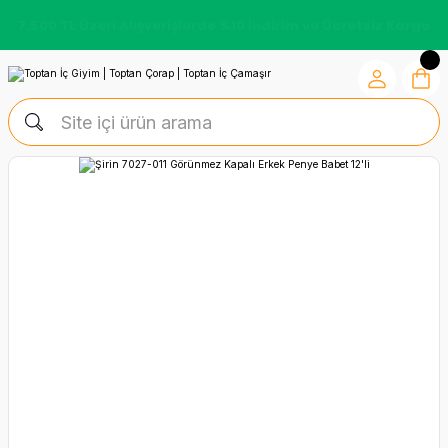
7.500 TL Üzeri Alışverişlerde %10 İndirim ve Ücretsiz Kargo