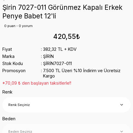
Şirin 7027-011 Görünmez Kapalı Erkek
Penye Babet 12'li
0 puan - 0 yorum
420,55₺
Fiyat
382,32 TL + KDV
Marka
ŞİRİN
Stok Kodu
ŞİRİN7027-011
Promosyon
7.500 TL Üzeri %10 İndirim ve Ücretsiz
Kargo
*70,09 ₺ den başlayan taksitlerle!!
Renk
Beden