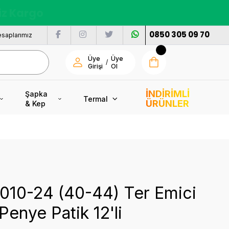
nı
0850 305 09 70
saplarımız
Üye
Üye
/
Girişi
Ol
İNDİRİMLİ
Şapka
Termal
ÜRÜNLER
& Kep
7010-24 (40-44) Ter Emici
Penye Patik 12'li