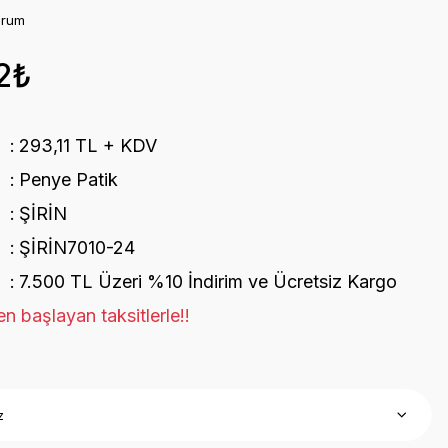
orum
2₺
293,11 TL + KDV
Penye Patik
ŞİRİN
ŞİRİN7010-24
7.500 TL Üzeri %10 İndirim ve Ücretsiz Kargo
n başlayan taksitlerle!!