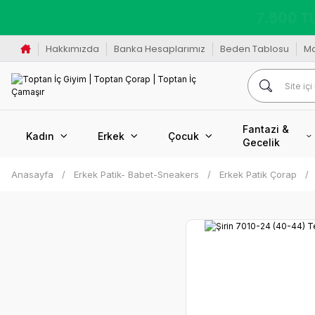
K
Hakkımızda
Banka Hesaplarımız
Beden Tablosu
M
Fantazi &
Kadın
Erkek
Çocuk
Gecelik
Anasayfa
Erkek Patik- Babet-Sneakers
Erkek Patik Çorap