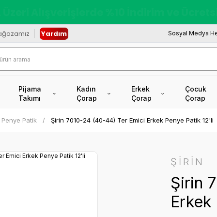
redi Kartına Vade Farksız +6 Taksit İmkâ
ağazamız
Yardım
Sosyal Medya He
Pijama
Kadın
Erkek
Çocuk
Takımı
Çorap
Çorap
Çorap
Penye Patik
Şirin 7010-24 (40-44) Ter Emici Erkek Penye Patik 12'li
ŞİRİN
Şirin 
Erkek 