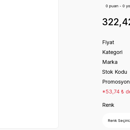
0 puan - 0 y
322,4
Fiyat
Kategori
Marka
Stok Kodu
Promosyon
*53,74 ₺ de
Renk