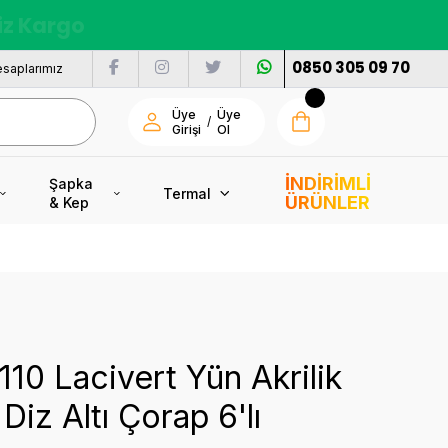
nı
0850 305 09 70
saplarımız
Üye
Üye
/
Girişi
Ol
İNDİRİMLİ
Şapka
Termal
ÜRÜNLER
& Kep
5110 Lacivert Yün Akrilik
Diz Altı Çorap 6'lı