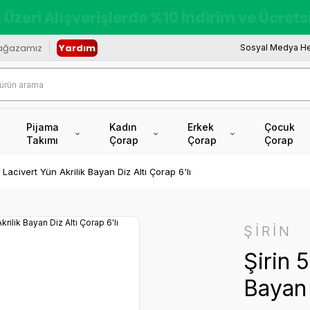
redi Kartına Vade Farksız +6 Taksit İmkâ
ağazamız
Yardım
Sosyal Medya He
Pijama
Kadın
Erkek
Çocuk
Takımı
Çorap
Çorap
Çorap
0 Lacivert Yün Akrilik Bayan Diz Altı Çorap 6'lı
ŞİRİN
Şirin 
Bayan 