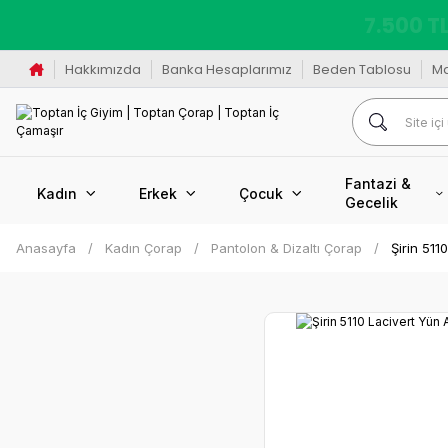
K
Hakkımızda
Banka Hesaplarımız
Beden Tablosu
M
Fantazi &
Kadın
Erkek
Çocuk
Gecelik
Anasayfa
Kadın Çorap
Pantolon & Dizaltı Çorap
Şirin 511