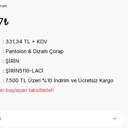
orum
7₺
331,34 TL + KDV
Pantolon & Dizaltı Çorap
ŞİRİN
ŞİRİN5110-LACİ
7.500 TL Üzeri %10 İndirim ve Ücretsiz Kargo
n başlayan taksitlerle!!