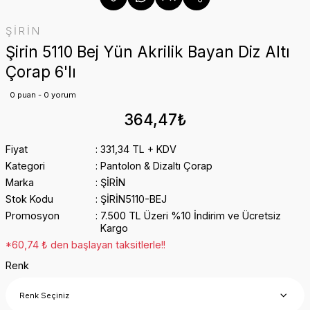
ŞİRİN
Şirin 5110 Bej Yün Akrilik Bayan Diz Altı
Çorap 6'lı
0 puan - 0 yorum
364,47₺
Fiyat
331,34 TL + KDV
Kategori
Pantolon & Dizaltı Çorap
Marka
ŞİRİN
Stok Kodu
ŞİRİN5110-BEJ
Promosyon
7.500 TL Üzeri %10 İndirim ve Ücretsiz
Kargo
*60,74 ₺ den başlayan taksitlerle!!
Renk