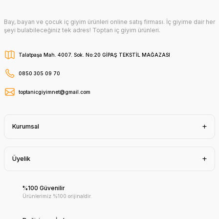
Bay, bayan ve çocuk iç giyim ürünleri online satış firması. İç giyime dair her
şeyi bulabileceğiniz tek adres! Toptan iç giyim ürünleri.
Talatpaşa Mah. 4007. Sok. No:20 GİPAŞ TEKSTİL MAĞAZASI
0850 305 09 70
toptanicgiyimnet@gmail.com
Kurumsal
Üyelik
%100 Güvenilir
Ürünlerimiz %100 orijinaldir.