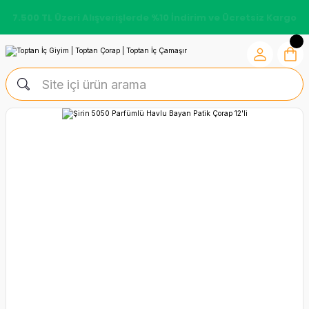
7.500 TL Üzeri Alışverişlerde %10 İndirim ve Ücretsiz Kargo