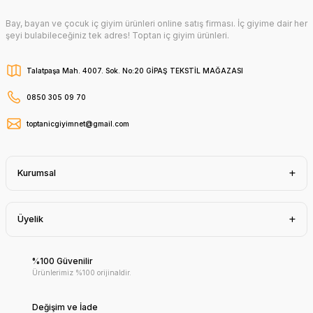
Bay, bayan ve çocuk iç giyim ürünleri online satış firması. İç giyime dair her
şeyi bulabileceğiniz tek adres! Toptan iç giyim ürünleri.
Talatpaşa Mah. 4007. Sok. No:20 GİPAŞ TEKSTİL MAĞAZASI
0850 305 09 70
toptanicgiyimnet@gmail.com
Kurumsal
Üyelik
%100 Güvenilir
Ürünlerimiz %100 orijinaldir.
Değişim ve İade