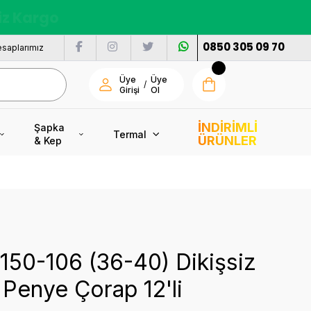
nı
0850 305 09 70
saplarımız
Üye
Üye
/
Girişi
Ol
İNDİRİMLİ
Şapka
Termal
ÜRÜNLER
& Kep
4150-106 (36-40) Dikişsiz
Penye Çorap 12'li