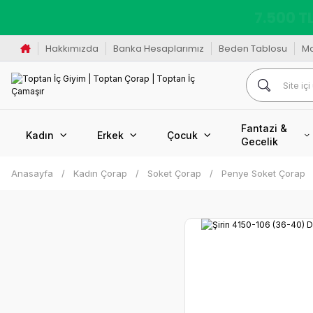
K
Hakkımızda
Banka Hesaplarımız
Beden Tablosu
M
Fantazi &
Kadın
Erkek
Çocuk
Gecelik
Anasayfa
Kadın Çorap
Soket Çorap
Penye Soket Çorap