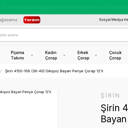
redi Kartına Vade Farksız +6 Taksit İmkâ
ağazamız
Yardım
Sosyal Medya He
Pijama
Kadın
Erkek
Çocuk
Takımı
Çorap
Çorap
Çorap
Şirin 4150-106 (36-40) Dikişsiz Bayan Penye Çorap 12'li
ŞİRİN
Şirin 
Bayan 