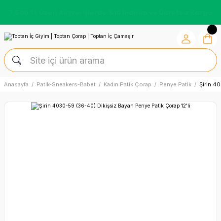
7.500 TL Üzeri Alışverişlerde %10 İndirim ve Ücretsiz Kargo
Anasayfa
Patik-Sneakers-Babet
Kadın Patik Çorap
Penye Patik
Şirin 4