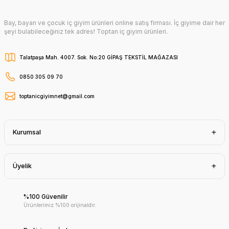
Bay, bayan ve çocuk iç giyim ürünleri online satış firması. İç giyime dair her
şeyi bulabileceğiniz tek adres! Toptan iç giyim ürünleri.
Talatpaşa Mah. 4007. Sok. No:20 GİPAŞ TEKSTİL MAĞAZASI
0850 305 09 70
toptanicgiyimnet@gmail.com
Kurumsal
Üyelik
%100 Güvenilir
Ürünlerimiz %100 orijinaldir.