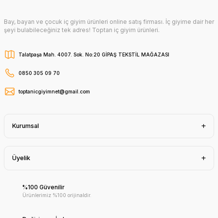
Bay, bayan ve çocuk iç giyim ürünleri online satış firması. İç giyime dair her
şeyi bulabileceğiniz tek adres! Toptan iç giyim ürünleri.
Talatpaşa Mah. 4007. Sok. No:20 GİPAŞ TEKSTİL MAĞAZASI
0850 305 09 70
toptanicgiyimnet@gmail.com
Kurumsal
Üyelik
%100 Güvenilir
Ürünlerimiz %100 orijinaldir.