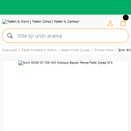
Kredi Kartına Vade Farksız +6 Taksit İmkânı
Anasayfa
Patik-Sneakers-Babet
Kadın Patik Çorap
Penye Patik
Şirin 4