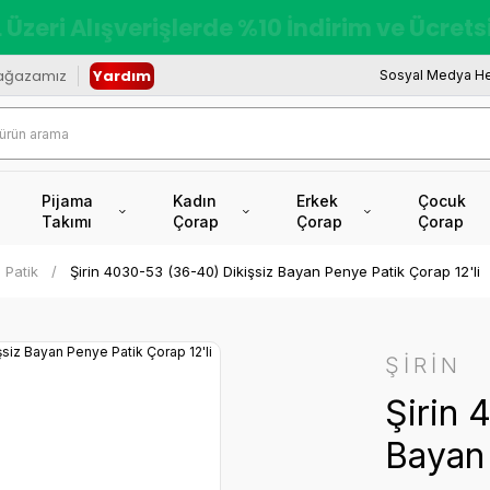
redi Kartına Vade Farksız +6 Taksit İmkâ
ağazamız
Yardım
Sosyal Medya He
Pijama
Kadın
Erkek
Çocuk
Takımı
Çorap
Çorap
Çorap
 Patik
Şirin 4030-53 (36-40) Dikişsiz Bayan Penye Patik Çorap 12'li
ŞİRİN
Şirin 
Bayan 