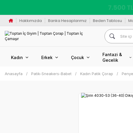
K
Hakkımızda
Banka Hesaplarımız
Beden Tablosu
M
Fantazi &
Kadın
Erkek
Çocuk
Gecelik
Anasayfa
Patik-Sneakers-Babet
Kadın Patik Çorap
Penye