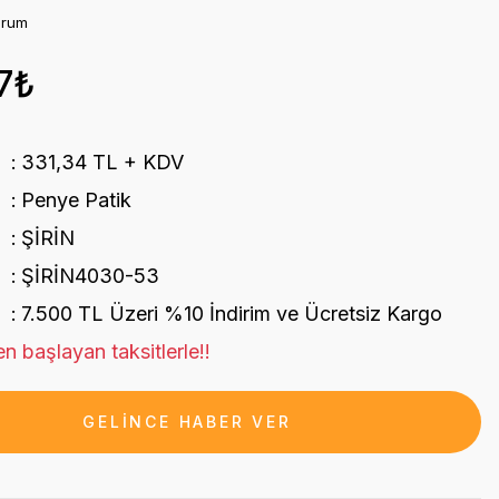
orum
7₺
331,34 TL + KDV
Penye Patik
ŞİRİN
ŞİRİN4030-53
7.500 TL Üzeri %10 İndirim ve Ücretsiz Kargo
n başlayan taksitlerle!!
GELİNCE HABER VER