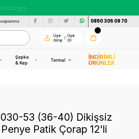
nı
0850 305 09 70
saplarımız
Üye
Üye
/
Girişi
Ol
İNDİRİMLİ
Şapka
Termal
ÜRÜNLER
& Kep
4030-53 (36-40) Dikişsiz
Penye Patik Çorap 12'li