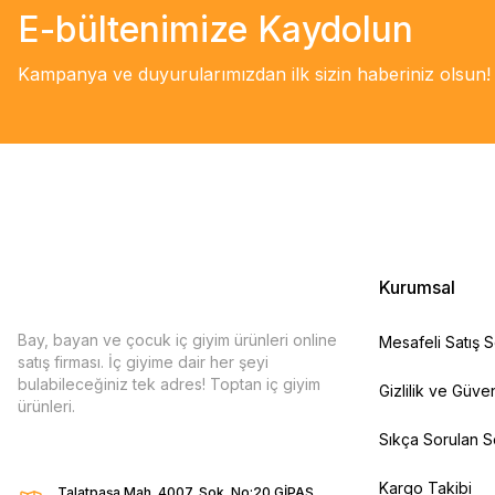
E-bültenimize Kaydolun
Kampanya ve duyurularımızdan ilk sizin haberiniz olsun!
Kurumsal
Bay, bayan ve çocuk iç giyim ürünleri online
Mesafeli Satış 
satış firması. İç giyime dair her şeyi
bulabileceğiniz tek adres! Toptan iç giyim
Gizlilik ve Güven
ürünleri.
Sıkça Sorulan S
Kargo Takibi
Talatpaşa Mah. 4007. Sok. No:20 GİPAŞ