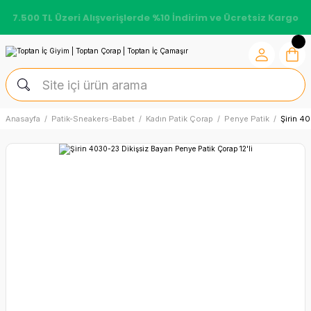
7.500 TL Üzeri Alışverişlerde %10 İndirim ve Ücretsiz Kargo
Anasayfa
Patik-Sneakers-Babet
Kadın Patik Çorap
Penye Patik
Şirin 40