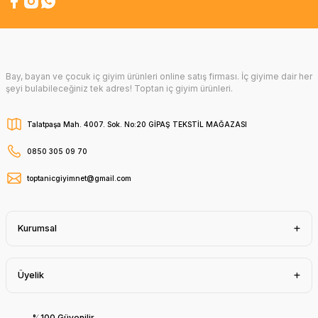
Bay, bayan ve çocuk iç giyim ürünleri online satış firması. İç giyime dair her
şeyi bulabileceğiniz tek adres! Toptan iç giyim ürünleri.
Talatpaşa Mah. 4007. Sok. No:20 GİPAŞ TEKSTİL MAĞAZASI
0850 305 09 70
toptanicgiyimnet@gmail.com
Kurumsal
Üyelik
%100 Güvenilir