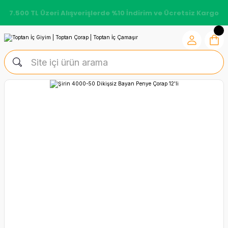
7.500 TL Üzeri Alışverişlerde %10 İndirim ve Ücretsiz Kargo