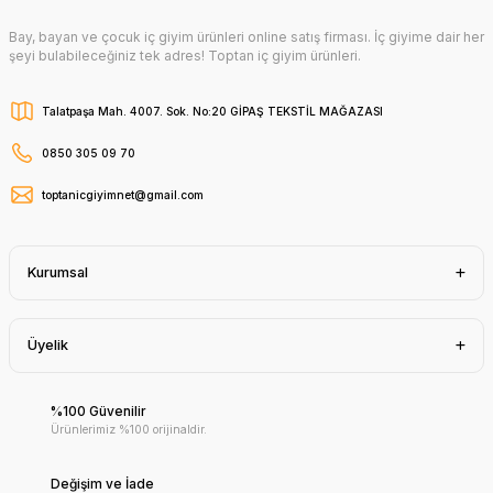
Bay, bayan ve çocuk iç giyim ürünleri online satış firması. İç giyime dair her
şeyi bulabileceğiniz tek adres! Toptan iç giyim ürünleri.
Talatpaşa Mah. 4007. Sok. No:20 GİPAŞ TEKSTİL MAĞAZASI
0850 305 09 70
toptanicgiyimnet@gmail.com
Kurumsal
Üyelik
%100 Güvenilir
Ürünlerimiz %100 orijinaldir.
Değişim ve İade