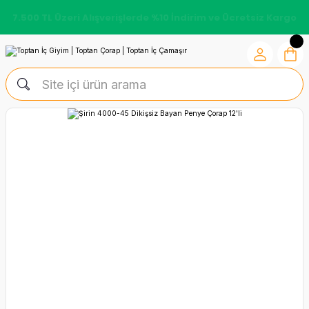
7.500 TL Üzeri Alışverişlerde %10 İndirim ve Ücretsiz Kargo