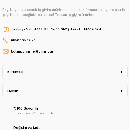
Bay, bayan ve çocuk iç giyim ürünleri online satış firması. İç giyime dair her
şeyi bulabileceğiniz tek adres! Toptan iç giyim ürünleri.
Talatpaşa Mah. 4007. Sok. No:20 GİPAŞ TEKSTİL MAĞAZASI
0850 305 09 70
toptanicgiyimnet@gmail.com
Kurumsal
Üyelik
%100 Güvenilir
Ürünlerimiz %100 orijinaldir.
Değişim ve İade