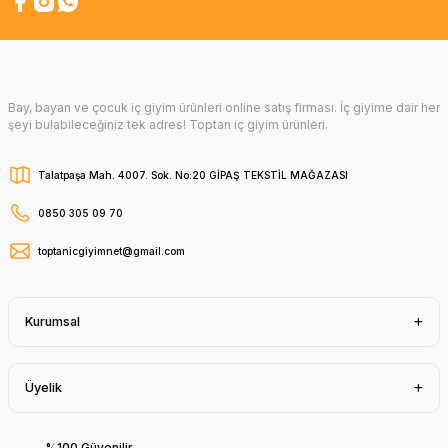
Bay, bayan ve çocuk iç giyim ürünleri online satış firması. İç giyime dair her
şeyi bulabileceğiniz tek adres! Toptan iç giyim ürünleri.
Talatpaşa Mah. 4007. Sok. No:20 GİPAŞ TEKSTİL MAĞAZASI
0850 305 09 70
toptanicgiyimnet@gmail.com
Kurumsal
Üyelik
%100 Güvenilir