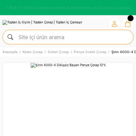
7.500 TL Üzeri Alışverişlerde %10 İndirim ve Ücretsiz Kargo
Anasayfa
Kadın Çorap
Soket Çorap
Penye Soket Çorap
Şirin 4000-4 D