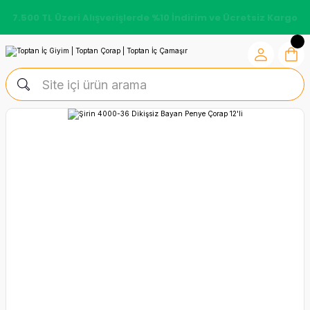
7.500 TL Üzeri Alışverişlerde %10 İndirim ve Ücretsiz Kargo