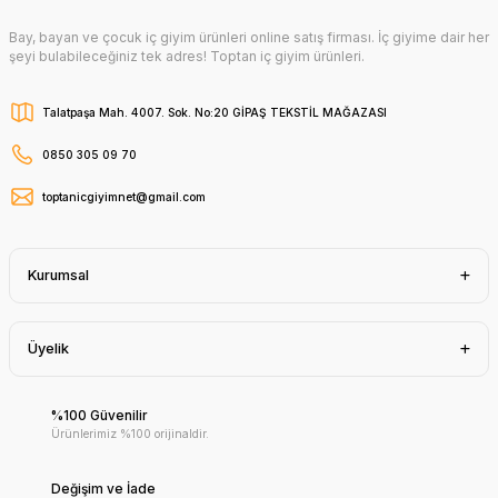
Bay, bayan ve çocuk iç giyim ürünleri online satış firması. İç giyime dair her
şeyi bulabileceğiniz tek adres! Toptan iç giyim ürünleri.
Talatpaşa Mah. 4007. Sok. No:20 GİPAŞ TEKSTİL MAĞAZASI
0850 305 09 70
toptanicgiyimnet@gmail.com
Kurumsal
Üyelik
%100 Güvenilir
Ürünlerimiz %100 orijinaldir.
Değişim ve İade