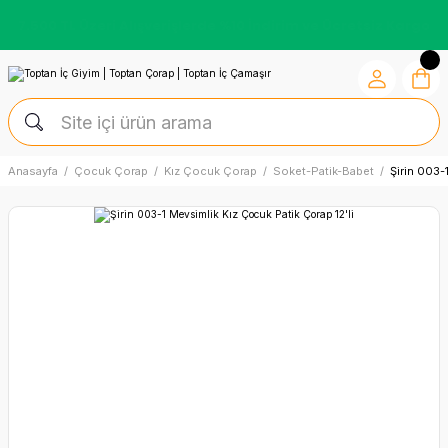
Kredi Kartına Vade Farksız +6 Taksit İmkânı
Anasayfa
Çocuk Çorap
Kız Çocuk Çorap
Soket-Patik-Babet
Şirin 003-