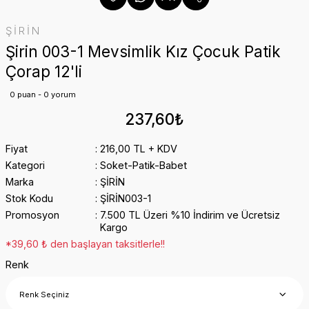
ŞİRİN
Şirin 003-1 Mevsimlik Kız Çocuk Patik
Çorap 12'li
0 puan - 0 yorum
237,60₺
Fiyat
216,00 TL + KDV
Kategori
Soket-Patik-Babet
Marka
ŞİRİN
Stok Kodu
ŞİRİN003-1
Promosyon
7.500 TL Üzeri %10 İndirim ve Ücretsiz
Kargo
*39,60 ₺ den başlayan taksitlerle!!
Renk