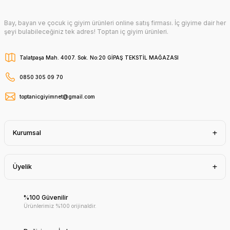
Bay, bayan ve çocuk iç giyim ürünleri online satış firması. İç giyime dair her
şeyi bulabileceğiniz tek adres! Toptan iç giyim ürünleri.
Talatpaşa Mah. 4007. Sok. No:20 GİPAŞ TEKSTİL MAĞAZASI
0850 305 09 70
toptanicgiyimnet@gmail.com
Kurumsal
Üyelik
%100 Güvenilir
Ürünlerimiz %100 orijinaldir.