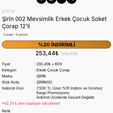
ŞİRİN
Şirin 002 Mevsimlik Erkek Çocuk Soket
Çorap 12'li
0 puan - 0 yorum
%20 İNDIRIMLI
253,44₺
316,80₺
Fiyat
230,40₺ + KDV
Kategori
Erkek Çocuk Çorap
Marka
ŞİRİN
Stok Kodu
ŞİRİN002
İndirimli Ürün
7.500 TL Üzeri %10 İndirim ve Ücretsiz
Kargo Promosyonu
İndirimli Ürünlerde Geçerli Değildir.
*42,24 ₺ den başlayan taksitlerle!!
Renk