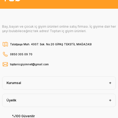
Bay, bayan ve çocuk iç giyim ürünleri online satış firması. İç giyime dair her
şeyi bulabileceğiniz tek adres! Toptan iç giyim ürünleri.
Talatpaşa Mah. 4007. Sok. No:20 GİPAŞ TEKSTİL MAĞAZASI
0850 305 09 70
toptanicgiyimnet@gmail.com
Kurumsal
Üyelik
%100 Güvenilir