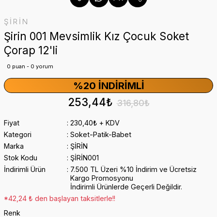
ŞİRİN
Şirin 001 Mevsimlik Kız Çocuk Soket
Çorap 12'li
0 puan - 0 yorum
%20 İNDIRIMLI
253,44₺
316,80₺
Fiyat
230,40₺ + KDV
Kategori
Soket-Patik-Babet
Marka
ŞİRİN
Stok Kodu
ŞİRİN001
İndirimli Ürün
7.500 TL Üzeri %10 İndirim ve Ücretsiz
Kargo Promosyonu
İndirimli Ürünlerde Geçerli Değildir.
*42,24 ₺ den başlayan taksitlerle!!
Renk