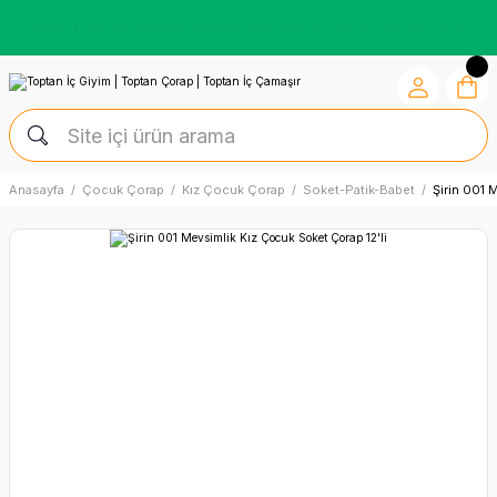
Kredi Kartına Vade Farksız +6 Taksit İmkânı
Anasayfa
Çocuk Çorap
Kız Çocuk Çorap
Soket-Patik-Babet
Şirin 001 