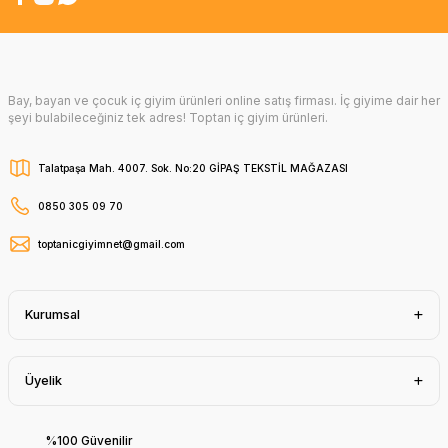
Bay, bayan ve çocuk iç giyim ürünleri online satış firması. İç giyime dair her
şeyi bulabileceğiniz tek adres! Toptan iç giyim ürünleri.
Talatpaşa Mah. 4007. Sok. No:20 GİPAŞ TEKSTİL MAĞAZASI
0850 305 09 70
toptanicgiyimnet@gmail.com
Kurumsal
Üyelik
%100 Güvenilir