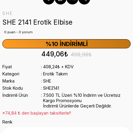
SHE
SHE 2141 Erotik Elbise
0 puan - 0 yorum
%10 İNDIRIMLI
449,06₺
498,96₺
Fiyat
408,24₺ + KDV
Kategori
Erotik Takım
Marka
SHE
Stok Kodu
SHE2141
İndirimli Ürün
7.500 TL Üzeri %10 İndirim ve Ücretsiz
Kargo Promosyonu
İndirimli Ürünlerde Geçerli Değildir.
*74,84 ₺ den başlayan taksitlerle!!
Renk