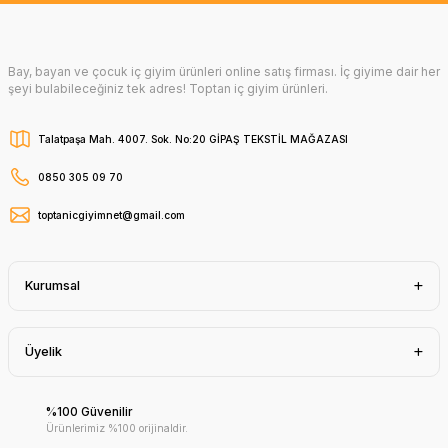
Bay, bayan ve çocuk iç giyim ürünleri online satış firması. İç giyime dair her
şeyi bulabileceğiniz tek adres! Toptan iç giyim ürünleri.
Talatpaşa Mah. 4007. Sok. No:20 GİPAŞ TEKSTİL MAĞAZASI
0850 305 09 70
toptanicgiyimnet@gmail.com
Kurumsal
Üyelik
%100 Güvenilir
Ürünlerimiz %100 orijinaldir.