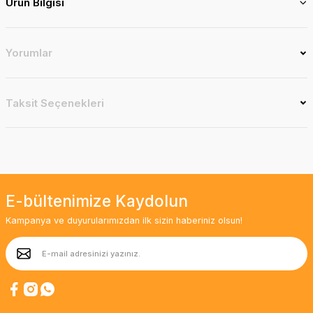
Ürün Bilgisi
Yorumlar
Taksit Seçenekleri
E-bültenimize Kaydolun
Kampanya ve duyurularımızdan ilk sizin haberiniz olsun!