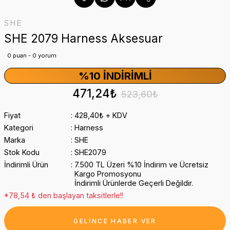
SHE
SHE 2079 Harness Aksesuar
0 puan - 0 yorum
%10 İNDIRIMLI
471,24₺
523,60₺
Fiyat
428,40₺ + KDV
Kategori
Harness
Marka
SHE
Stok Kodu
SHE2079
İndirimli Ürün
7.500 TL Üzeri %10 İndirim ve Ücretsiz
Kargo Promosyonu
İndirimli Ürünlerde Geçerli Değildir.
*78,54 ₺ den başlayan taksitlerle!!
GELİNCE HABER VER