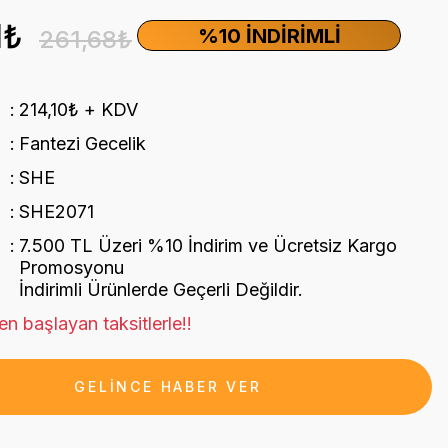
1₺
%10 İNDIRIMLI
261,68₺
214,10₺ + KDV
Fantezi Gecelik
SHE
SHE2071
7.500 TL Üzeri %10 İndirim ve Ücretsiz Kargo
Promosyonu
İndirimli Ürünlerde Geçerli Değildir.
n başlayan taksitlerle!!
GELİNCE HABER VER