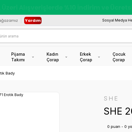
redi Kartına Vade Farksız +6 Taksit İmkâ
ağazamız
Yardım
Sosyal Medya He
Pijama
Kadın
Erkek
Çocuk
Takımı
Çorap
Çorap
Çorap
tik Bady
SHE
SHE 2
0 puan - 0 y