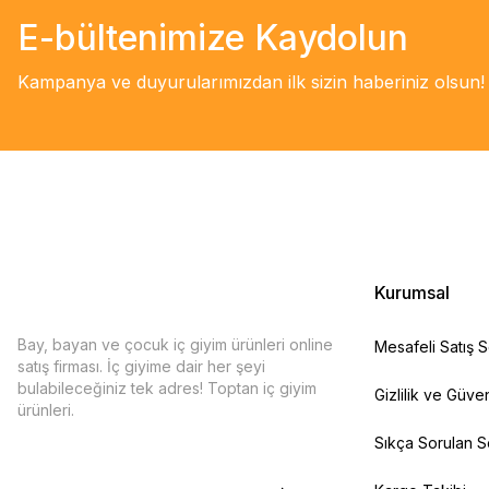
E-bültenimize Kaydolun
Kampanya ve duyurularımızdan ilk sizin haberiniz olsun!
Kurumsal
Bay, bayan ve çocuk iç giyim ürünleri online
Mesafeli Satış 
satış firması. İç giyime dair her şeyi
bulabileceğiniz tek adres! Toptan iç giyim
Gizlilik ve Güven
ürünleri.
Sıkça Sorulan S