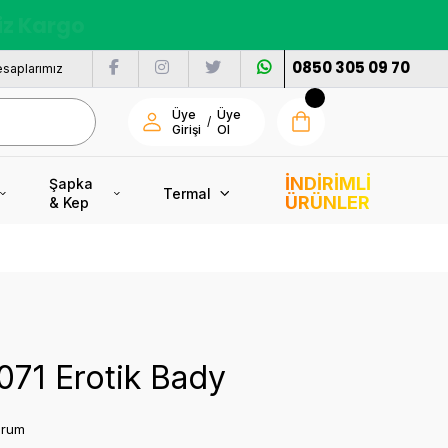
nı
0850 305 09 70
saplarımız
Üye
Üye
/
Girişi
Ol
İNDİRİMLİ
Şapka
Termal
ÜRÜNLER
& Kep
071 Erotik Bady
orum