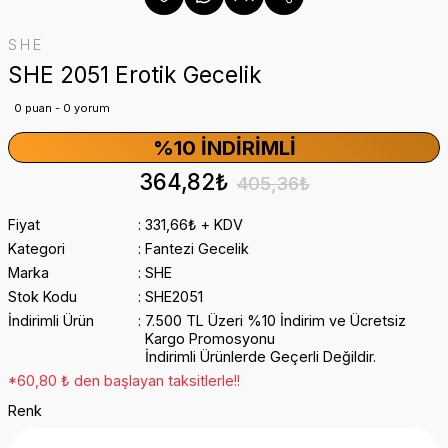
SHE
SHE 2051 Erotik Gecelik
0 puan - 0 yorum
%10 İNDIRIMLI
364,82₺
405,36₺
Fiyat
331,66₺ + KDV
Kategori
Fantezi Gecelik
Marka
SHE
Stok Kodu
SHE2051
İndirimli Ürün
7.500 TL Üzeri %10 İndirim ve Ücretsiz
Kargo Promosyonu
İndirimli Ürünlerde Geçerli Değildir.
*60,80 ₺ den başlayan taksitlerle!!
Renk