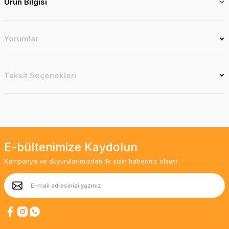
Ürün Bilgisi
Yorumlar
Taksit Seçenekleri
E-bültenimize Kaydolun
Kampanya ve duyurularımızdan ilk sizin haberiniz olsun!