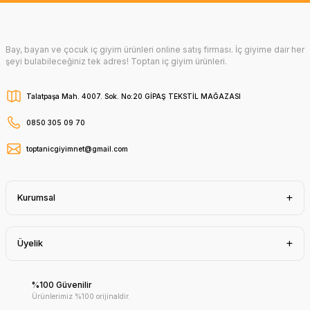
Bay, bayan ve çocuk iç giyim ürünleri online satış firması. İç giyime dair her
şeyi bulabileceğiniz tek adres! Toptan iç giyim ürünleri.
Talatpaşa Mah. 4007. Sok. No:20 GİPAŞ TEKSTİL MAĞAZASI
0850 305 09 70
toptanicgiyimnet@gmail.com
Kurumsal
Üyelik
%100 Güvenilir
Ürünlerimiz %100 orijinaldir.