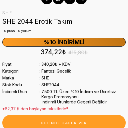
SHE
SHE 2044 Erotik Takım
0 puan - 0 yorum
%10 İNDIRIMLI
374,22₺
415,80₺
Fiyat
340,20₺ + KDV
Kategori
Fantezi Gecelik
Marka
SHE
Stok Kodu
SHE2044
İndirimli Ürün
7.500 TL Üzeri %10 İndirim ve Ücretsiz
Kargo Promosyonu
İndirimli Ürünlerde Geçerli Değildir.
*62,37 ₺ den başlayan taksitlerle!!
GELİNCE HABER VER