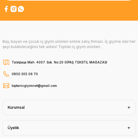
Bay, bayan ve çocuk iç giyim ürünleri online satış firması. İç giyime dair her
şeyi bulabileceğiniz tek adres! Toptan iç giyim ürünleri.
Talatpaşa Mah. 4007. Sok. No:20 GİPAŞ TEKSTİL MAĞAZASI
0850 305 09 70
toptanicgiyimnet@gmail.com
Kurumsal
Üyelik