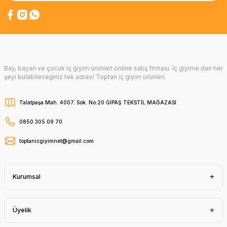
Bay, bayan ve çocuk iç giyim ürünleri online satış firması. İç giyime dair her
şeyi bulabileceğiniz tek adres! Toptan iç giyim ürünleri.
Talatpaşa Mah. 4007. Sok. No:20 GİPAŞ TEKSTİL MAĞAZASI
0850 305 09 70
toptanicgiyimnet@gmail.com
Kurumsal
Üyelik