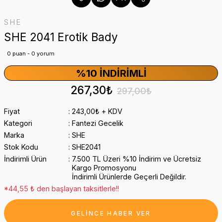
SHE
SHE 2041 Erotik Bady
0 puan - 0 yorum
%10 İNDIRIMLI
267,30₺
297,00₺
Fiyat
243,00₺ + KDV
Kategori
Fantezi Gecelik
Marka
SHE
Stok Kodu
SHE2041
İndirimli Ürün
7.500 TL Üzeri %10 İndirim ve Ücretsiz
Kargo Promosyonu
İndirimli Ürünlerde Geçerli Değildir.
*44,55 ₺ den başlayan taksitlerle!!
GELİNCE HABER VER