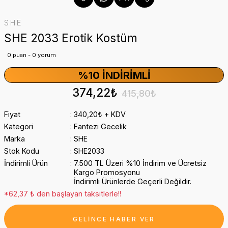
SHE
SHE 2033 Erotik Kostüm
0 puan - 0 yorum
%10 İNDIRIMLI
374,22₺
415,80₺
Fiyat
340,20₺ + KDV
Kategori
Fantezi Gecelik
Marka
SHE
Stok Kodu
SHE2033
İndirimli Ürün
7.500 TL Üzeri %10 İndirim ve Ücretsiz
Kargo Promosyonu
İndirimli Ürünlerde Geçerli Değildir.
*62,37 ₺ den başlayan taksitlerle!!
GELİNCE HABER VER