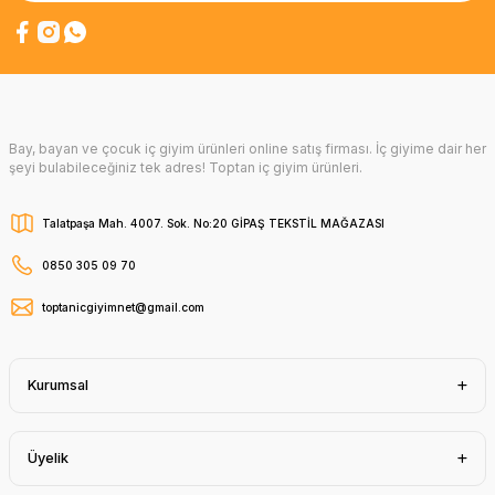
Bay, bayan ve çocuk iç giyim ürünleri online satış firması. İç giyime dair her
şeyi bulabileceğiniz tek adres! Toptan iç giyim ürünleri.
Talatpaşa Mah. 4007. Sok. No:20 GİPAŞ TEKSTİL MAĞAZASI
0850 305 09 70
toptanicgiyimnet@gmail.com
Kurumsal
Üyelik